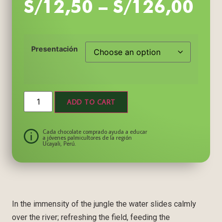
S/
12,50
–
S/
126,00
Presentación
ADD TO CART
Cada chocolate comprado ayuda a educar
a jóvenes palmicultores de la región
Ucayali, Perú.
In the immensity of the jungle the water slides calmly
over the river; refreshing the field, feeding the