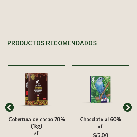
PRODUCTOS RECOMENDADOS
r
Cobertura de cacao 70%
Chocolate al 60%
(1kg)
All
All
S/
6,00