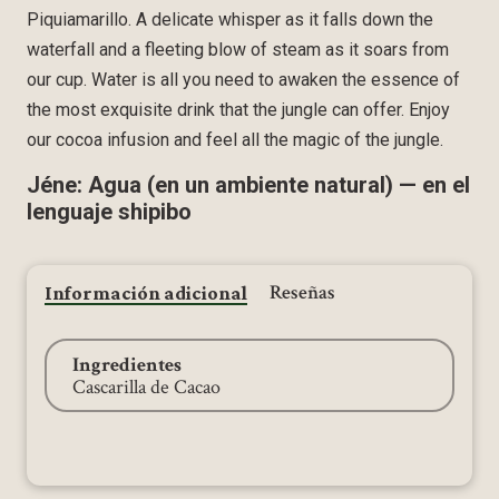
Home
Piquiamarillo. A delicate whisper as it falls down the
waterfall and a fleeting blow of steam as it soars from
our cup. Water is all you need to awaken the essence of
Meet Curimaná
the most exquisite drink that the jungle can offer. Enjoy
our cocoa infusion and feel all the magic of the jungle.
Online Shop
Jéne: Agua (en un ambiente natural) — en el
lenguaje shipibo
Reseñas
Información adicional
Aún no hay reseñas
*Guests cannot publish
Ingredientes
reviews
nuevas
Cascarilla de Cacao