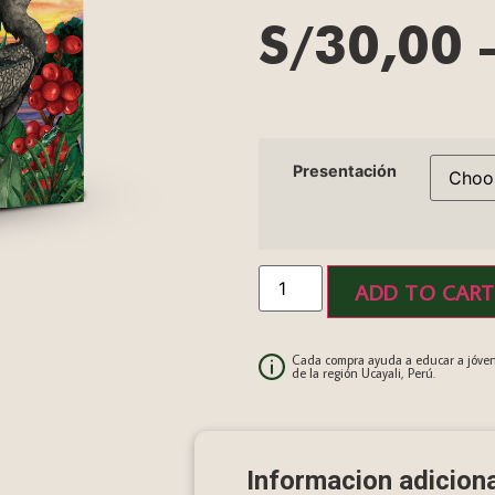
S/
30,00
Presentación
ADD TO CART
Cada compra ayuda a educar a jóven
de la región Ucayali, Perú.
Informacion adiciona