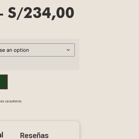
–
S/
234,00
es cacaoteros
l
Reseñas