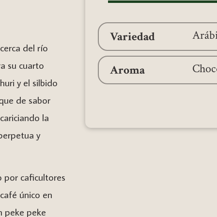
Aún no hay reseñas nuevas
*Gu
Arábi
Variedad
cerca del río
a su cuarto
Choc
Aroma
uri y el silbido
oque de sabor
cariciando la
 perpetua y
por caficultores
Home
 café único en
n peke peke