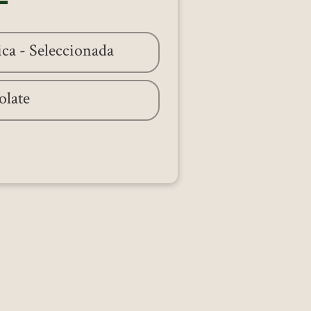
ests cannot publish reviews
ca - Seleccionada
olate