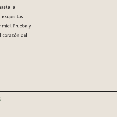
Meet Curimaná
hasta la
 exquisitas
Online Shop
y miel. Prueba y
l corazón del
S