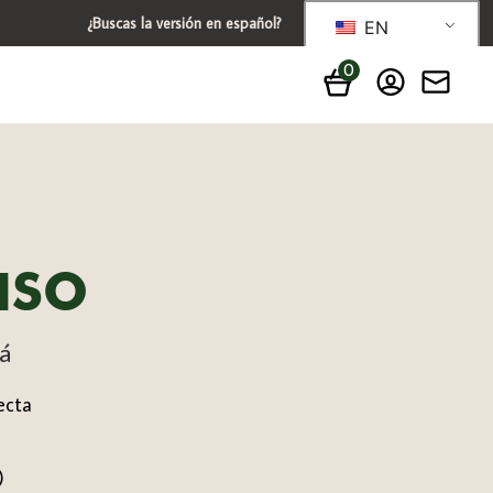
¿Buscas la versión en español?
EN
0
ISO
ná
ecta
)