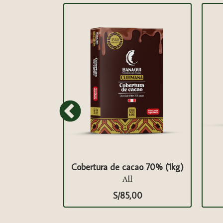
 Bitter con
Cobertura de cacao 70% (1kg)
n
All
S/
85,00
0