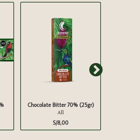
0%
Chocolate Bitter 70% (25gr)
Chocolate co
All
S/
8,00